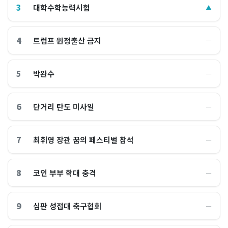
3
대학수학능력시험
▲
4
트럼프 원정출산 금지
―
5
박완수
―
6
단거리 탄도 미사일
―
7
최휘영 장관 꿈의 페스티벌 참석
―
8
코인 부부 학대 충격
―
9
심판 성접대 축구협회
―