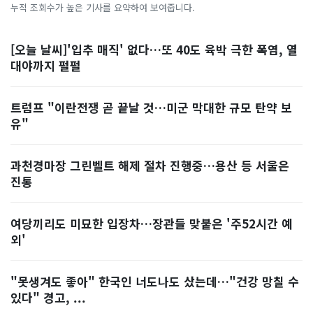
누적 조회수가 높은 기사를 요약하여 보여줍니다.
[오늘 날씨]'입추 매직' 없다…또 40도 육박 극한 폭염, 열
대야까지 펄펄
트럼프 "이란전쟁 곧 끝날 것…미군 막대한 규모 탄약 보
유"
과천경마장 그린벨트 해제 절차 진행중…용산 등 서울은
진통
여당끼리도 미묘한 입장차…장관들 맞붙은 '주52시간 예
외'
"못생겨도 좋아" 한국인 너도나도 샀는데…"건강 망칠 수
있다" 경고, ...