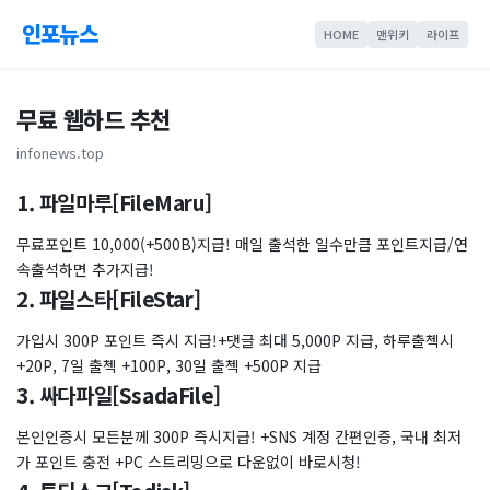
인포뉴스
HOME
맨위키
라이프
무료 웹하드 추천
infonews.top
1. 파일마루[FileMaru]
무료포인트 10,000(+500B)지급! 매일 출석한 일수만큼 포인트지급/연
속출석하면 추가지급!
2. 파일스타[FileStar]
가입시 300P 포인트 즉시 지급!+댓글 최대 5,000P 지급, 하루출첵시
+20P, 7일 출첵 +100P, 30일 출첵 +500P 지급
3. 싸다파일[SsadaFile]
본인인증시 모든분께 300P 즉시지급! +SNS 계정 간편인증, 국내 최저
가 포인트 충전 +PC 스트리밍으로 다운없이 바로시청!